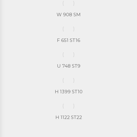
W 908 SM
F 651 ST16
U 748 ST9
H 1399 ST10
H 1122 ST22