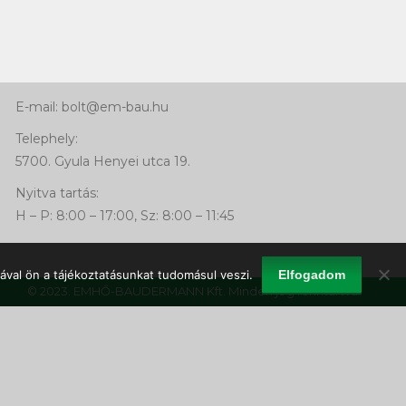
Kapcsolat
Telefon:
+36 66 463 640
Mobil: +36 30 768 92 41
E-mail: bolt@em-bau.hu
Telephely:
5700. Gyula Henyei utca 19.
Nyitva tartás:
H – P: 8:00 – 17:00, Sz: 8:00 – 11:45
ával ön a tájékoztatásunkat tudomásul veszi.
Elfogadom
© 2023. EMHŐ-BAUDERMANN Kft. Minden jog fenntartva!