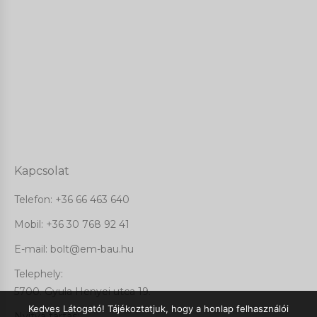
Kapcsolat
Telefon:
+36 66 463 640
Mobil: +36 30 768 92 41
E-mail: bolt@em-bau.hu
Telephely:
5700. Gyula Henyei utca 19.
Kedves Látogató! Tájékoztatjuk, hogy a honlap felhasználói
Nyitva tartás: