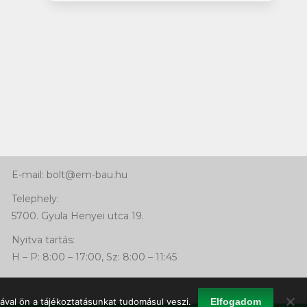
Kapcsolat
Telefon:
+36 66 463 640
Mobil: +36 30 768 92 41
E-mail: bolt@em-bau.hu
Telephely:
5700. Gyula Henyei utca 19.
Nyitva tartás:
H – P: 8:00 – 17:00, Sz: 8:00 – 11:45
ával ön a tájékoztatásunkat tudomásul veszi.
Elfogadom