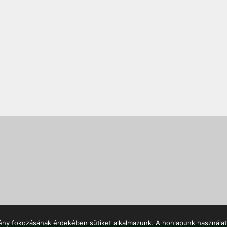
mény fokozásának érdekében sütiket alkalmazunk. A honlapunk használat