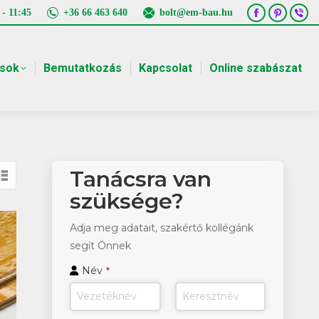
 - 11:45
+36 66 463 640
bolt@em-bau.hu
Facebook
Pintere
Vib
page
page
pa
opens
opens
ope
ások
Bemutatkozás
Kapcsolat
Online szabászat
in
in
in
new
new
ne
window
window
win
Tanácsra van
szüksége?
Adja meg adatait, szakértő kollégánk
segít Önnek
Phone
Név
*
Number
*