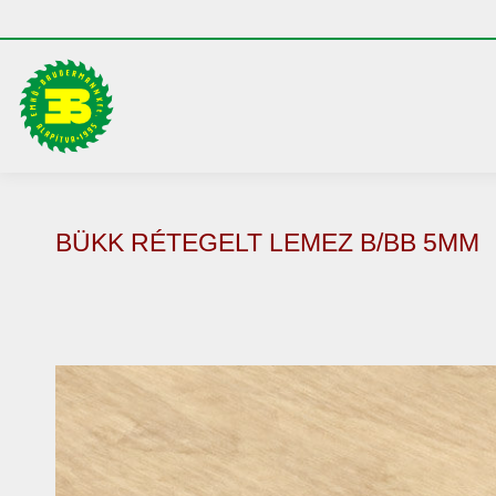
BÜKK RÉTEGELT LEMEZ B/BB 5MM