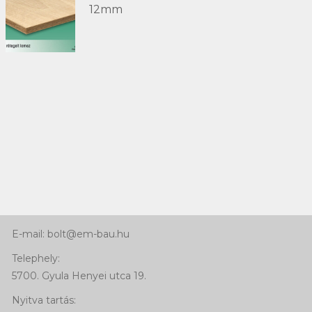
12mm
Kapcsolat
Telefon:
+36 66 463 640
Mobil: +36 30 768 92 41
E-mail: bolt@em-bau.hu
Telephely:
5700. Gyula Henyei utca 19.
Nyitva tartás: