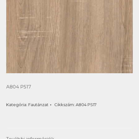
A804 PS17
Kategória:
Fautánzat
Cikkszám:
A804 PS17
További információk