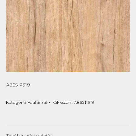
A865 PS19
Kategória:
Fautánzat
Cikkszám:
A865 PS19
További információk