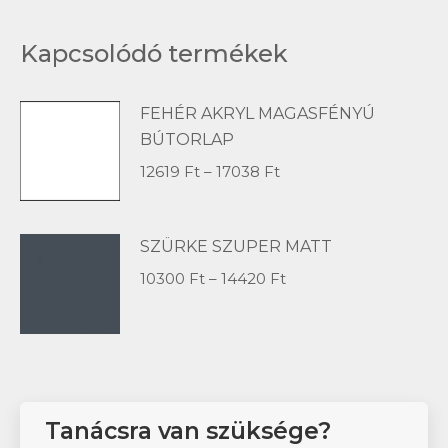
Kapcsolódó termékek
FEHÉR AKRYL MAGASFÉNYÚ
BÚTORLAP
Ártartomány:
12619
Ft
–
17038
Ft
12619 Ft
-
SZÜRKE SZUPER MATT
17038 Ft
Ártartomány:
10300
Ft
–
14420
Ft
10300 Ft
-
14420 Ft
Tanácsra van szüksége?