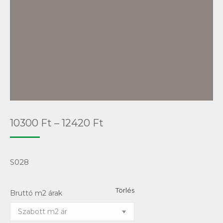
Ártartomány:
10300
Ft
–
12420
Ft
10300 Ft
-
S028
12420 Ft
Törlés
Bruttó m2 árak