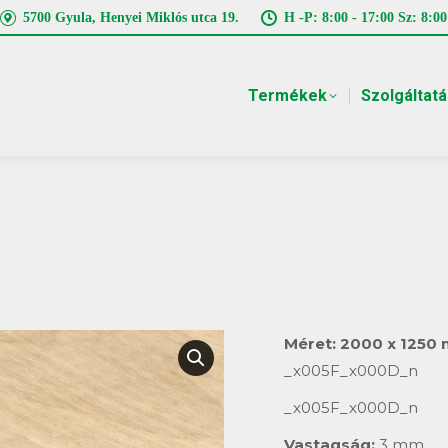
5700 Gyula, Henyei Miklós utca 19.
H -P: 8:00 - 17:00 Sz: 8:00
Termékek
Szolgáltat
Méret:
2000 x 1250
_x005F_x000D_n
_x005F_x000D_n
Vastagság:
3 mm