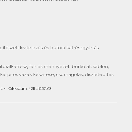
ítészeti kivitelezés és bútoralkatrészgyártás
oralkatrész, fal- és mennyezeti burkolat, sablon,
 kárpitos vázak készítése, csomagolás, díszletépítés
ez
Cikkszám:
42ffcf057e13