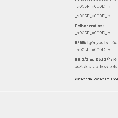
_x005F_x000D_n
_x005F_x000D_n
Felhasználás:
_x005F_x000D_n
B/BB:
Igényes belsőép
_x005F_x000D_n
BB 2/3 és Std 3/4:
Bút
asztalos szerkezetek,
Kategória:
Rétegelt lem