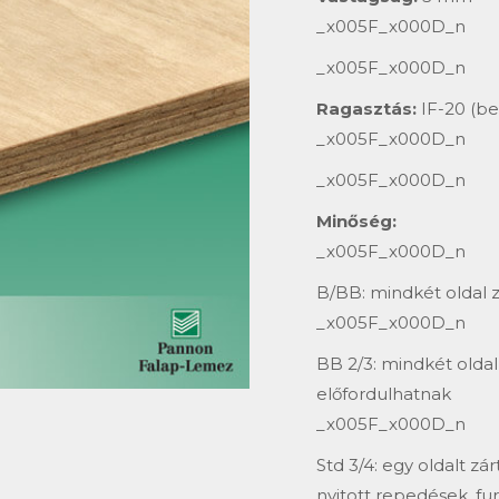
_x005F_x000D_n
_x005F_x000D_n
Ragasztás:
IF-20 (bel
_x005F_x000D_n
_x005F_x000D_n
Minőség:
_x005F_x000D_n
B/BB: mindkét oldal zá
_x005F_x000D_n
BB 2/3: mindkét oldal 
előfordulhatnak
_x005F_x000D_n
Std 3/4: egy oldalt zár
nyitott repedések, fur