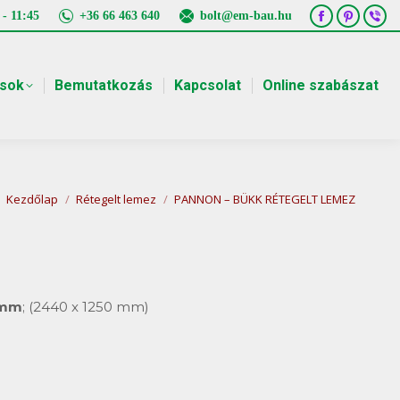
 - 11:45
+36 66 463 640
bolt@em-bau.hu
Facebook
Pintere
Vib
page
page
pa
opens
opens
ope
ások
Bemutatkozás
Kapcsolat
Online szabászat
in
in
in
new
new
ne
window
window
win
You are here:
Kezdőlap
Rétegelt lemez
PANNON – BÜKK RÉTEGELT LEMEZ
 mm
; (2440 x 1250 mm)