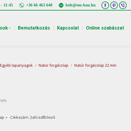
 - 11:45
+36 66 463 640
bolt@em-bau.hu
Facebook
Pintere
Vib
page
page
pa
opens
opens
ope
ások
Bemutatkozás
Kapcsolat
Online szabászat
in
in
in
new
new
ne
window
window
win
re:
Egyéb lapanyagok
Natúr forgácslap
Natúr forgácslap 22 mm
 mm
lap
Cikkszám:
2afc4dfb14e5