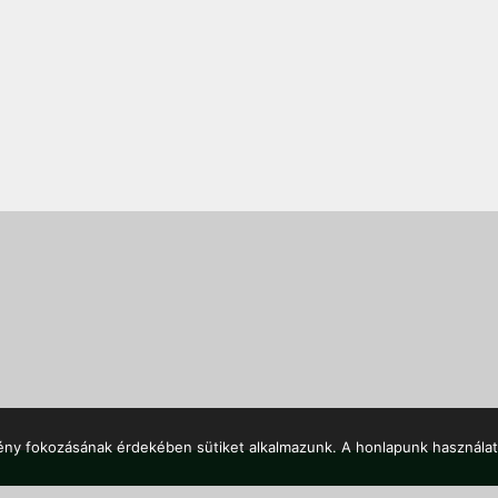
mény fokozásának érdekében sütiket alkalmazunk. A honlapunk használat