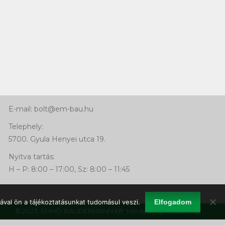
Kapcsolat
Telefon:
+36 66 463 640
Mobil: +36 30 768 92 41
E-mail: bolt@em-bau.hu
Telephely:
5700. Gyula Henyei utca 19.
Nyitva tartás:
H – P: 8:00 – 17:00, Sz: 8:00 – 11:45
ával ön a tájékoztatásunkat tudomásul veszi.
Elfogadom
© 2023. EMHŐ-BAUDERMANN Kft. Minden jog fenntartva!