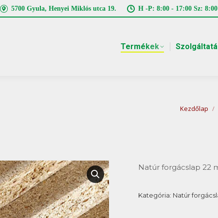
5700 Gyula, Henyei Miklós utca 19.
H -P: 8:00 - 17:00 Sz: 8:00
Termékek
Szolgáltat
You are he
Kezdőlap
Natúr forgácslap 22
Kategória:
Natúr forgács