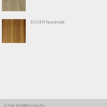
EGGER fautánzat
Kapcsolat
Telefon:
+36 66 463 640
Mobil: +36 30 768 92 41
E-mail: bolt@em-bau.hu