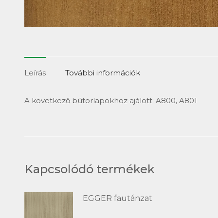
Leírás
További információk
A következő bútorlapokhoz ajálott: A800, A801
Kapcsolódó termékek
EGGER fautánzat