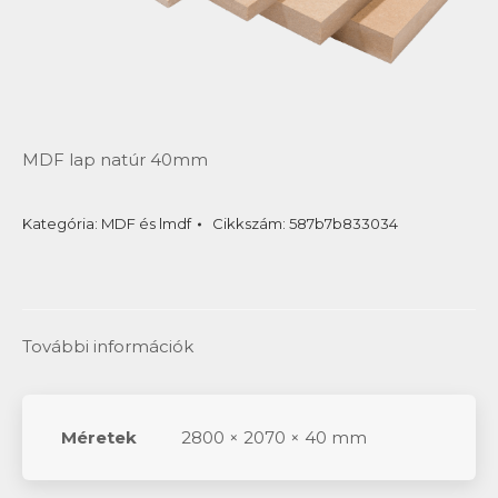
MDF lap natúr 40mm
Kategória:
MDF és lmdf
Cikkszám:
587b7b833034
További információk
Méretek
2800 × 2070 × 40 mm