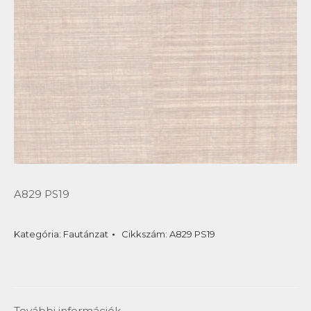
A829 PS19
Kategória:
Fautánzat
Cikkszám:
A829 PS19
További információk