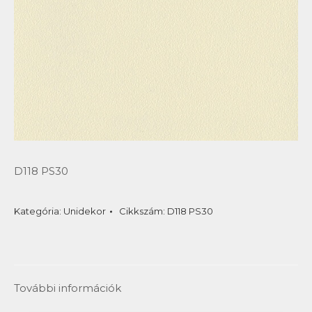
D118 PS30
Kategória:
Unidekor
Cikkszám:
D118 PS30
További információk