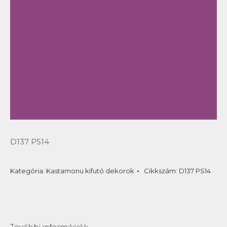
D137 PS14
Kategória:
Kastamonu kifutó dekorok
Cikkszám:
D137 PS14
További információk