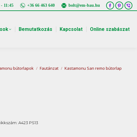
 - 11:45
+36 66 463 640
bolt@em-bau.hu
Facebook
Pintere
Vib
page
page
pa
opens
opens
ope
ások
Bemutatkozás
Kapcsolat
Online szabászat
in
in
in
new
new
ne
window
window
win
amonu bútorlapok
Fautánzat
Kastamonu San remo bútorlap
ikkszám:
A423 PS13