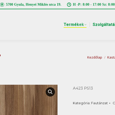
5700 Gyula, Henyei Miklós utca 19.
H -P: 8:00 - 17:00 Sz: 8:00
Termékek
Szolgáltat
P
You are here:
Kezdőlap
Kast
A423 PS13
Kategória:
Fautánzat
C