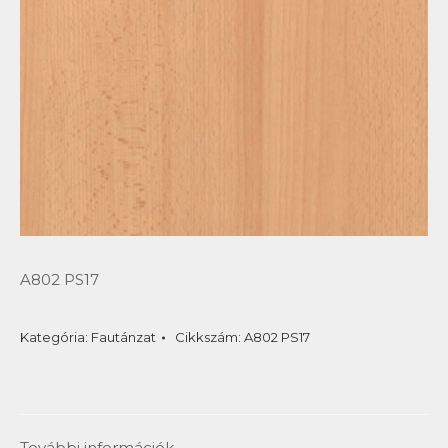
A802 PS17
Kategória:
Fautánzat
Cikkszám:
A802 PS17
További információk