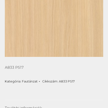
A833 PS17
Kategória:
Fautánzat
Cikkszám:
A833 PS17
További információk