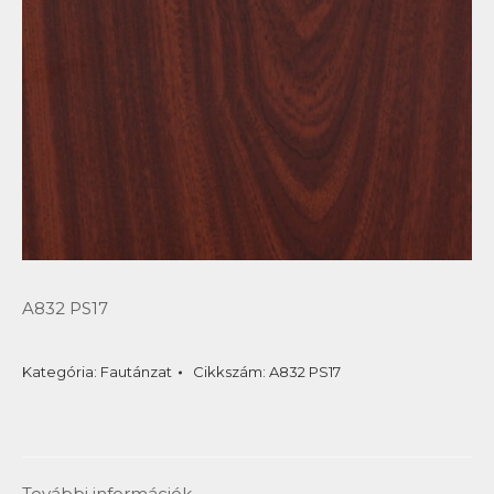
A832 PS17
Kategória:
Fautánzat
Cikkszám:
A832 PS17
További információk