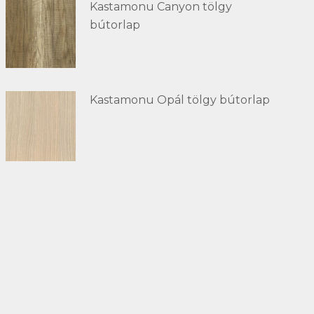
Kastamonu Canyon tölgy
bútorlap
Kastamonu Opál tölgy bútorlap
Kapcsolat
Telefon:
+36 66 463 640