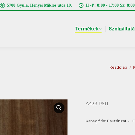
5700 Gyula, Henyei Miklós utca 19.
H -P: 8:00 - 17:00 Sz: 8:00
Termékek
Szolgáltat
You are he
Kezdőlap
A433 PS11
Kategória:
Fautánzat
C