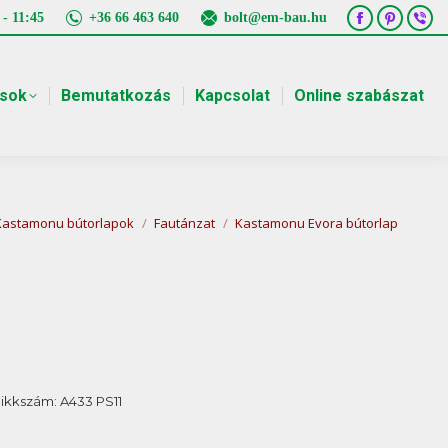
 - 11:45
+36 66 463 640
bolt@em-bau.hu
Facebook
Pintere
Vib
page
page
pa
opens
opens
ope
ások
Bemutatkozás
Kapcsolat
Online szabászat
in
in
in
new
new
ne
window
window
win
re:
Kastamonu bútorlapok
Fautánzat
Kastamonu Evora bútorlap
ikkszám:
A433 PS11