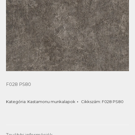
F028 PS80
Kategória:
Kastamonu munkalapok
Cikkszám:
F028 PS80
További információk