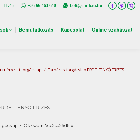
 - 11:45
+36 66 463 640
bolt@em-bau.hu
Facebook
Pintere
Vib
page
page
pa
opens
opens
ope
ások
Bemutatkozás
Kapcsolat
Online szabászat
in
in
in
new
new
ne
window
window
win
re:
Furnérozott forgácslap
Furnéros forgácslap ERDEI FENYŐ FRÍZES
 ERDEI FENYŐ FRÍZES
orgácslap
Cikkszám:
7cc5ca26d6fb