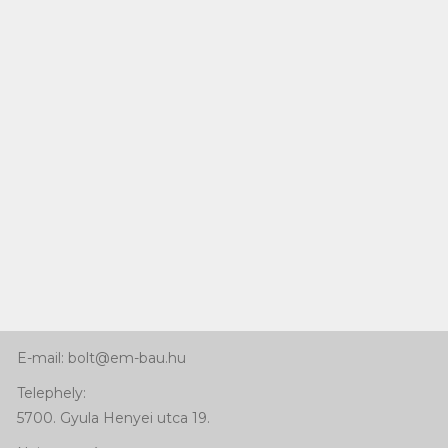
Kapcsolat
Telefon:
+36 66 463 640
Mobil: +36 30 768 92 41
E-mail: bolt@em-bau.hu
Telephely:
5700. Gyula Henyei utca 19.