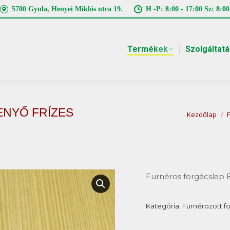
5700 Gyula, Henyei Miklós utca 19.
H -P: 8:00 - 17:00 Sz: 8:00
Termékek
Szolgáltat
ENYŐ FRÍZES
You are he
Kezdőlap
Furnéros forgácslap
Kategória:
Furnérozott f