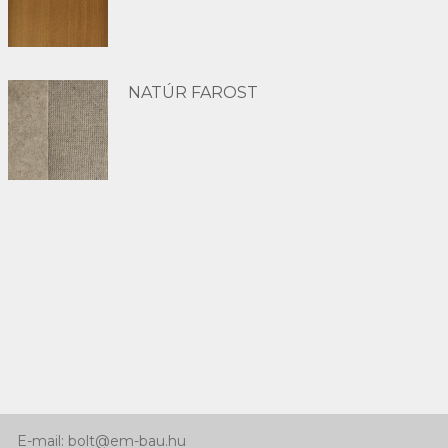
NATÚR FAROST
Kapcsolat
Telefon:
+36 66 463 640
Mobil: +36 30 768 92 41
E-mail: bolt@em-bau.hu