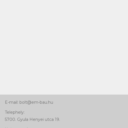
Kapcsolat
Telefon:
+36 66 463 640
Mobil: +36 30 768 92 41
E-mail: bolt@em-bau.hu
Telephely:
5700. Gyula Henyei utca 19.